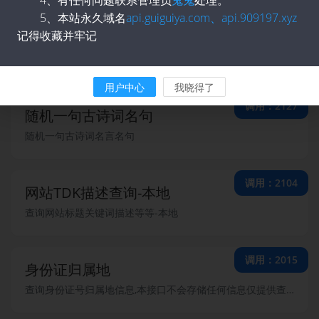
5、本站永久域名
api.guiguiya.com、api.909197.xyz
调用：2150
记得收藏并牢记
微信读书
微信读书飙升榜
用户中心
我晓得了
调用：2127
随机一句古诗词名句
随机一句古诗词名言名句
调用：2104
网站TDK描述查询-本地
查询网站标题关键词描述等等-本地
调用：2015
身份证归属地
查询身份证号归属地信息,本接口不会存储任何信息仅提供查询归属地，示例查询来源于网络如有侵权联系站长删除