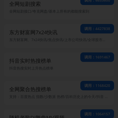
调用：4653600
全网短剧搜索
全网短剧接口/夸克网盘/基本上所有的都能搜索到
调用：4427838
东方财富网7x24快讯
东方财富网、7x24快讯/焦点快讯/上市公司快讯/全球股市快讯/商品快讯/外汇快讯/债券快讯
调用：1691467
抖音实时热搜榜单
抖音热搜实时上升热点榜单
调用：1168420
全网聚合热搜榜单
支持：百度热点 指数/少数派 热榜/百科历史上的今天/抖音 热搜榜/哔哩哔哩 全站日榜/哔哩哔哩 热搜榜/知乎热榜 热度/知乎热门问题/微博 热搜榜/CSDN热榜/搜狗热搜/今日头条热榜/ACFUN弹幕网/安全KER 热榜/懂球帝 热榜/爱范儿/稀土掘金/51CTO 推荐榜
调用：1064157
随机老歌DJ舞曲MV视频