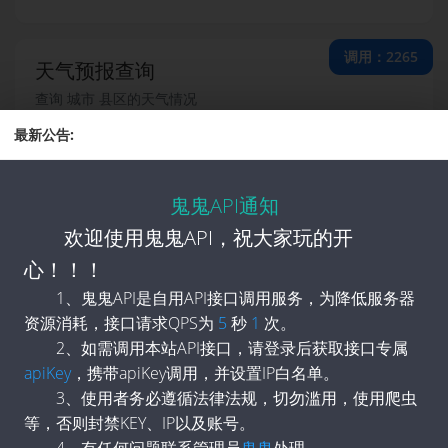
调用：2265
天气预报查询
查询 城市 县区的天气情况
最新公告:
调用：2189
米游社随机二次元头像
鬼鬼API通知
米游社随机二次元头像
欢迎使用鬼鬼API，祝大家玩的开
心！！！
调用：2185
酷狗铃声搜索直链解析
1、鬼鬼API是自用API接口调用服务，为降低服务器
酷狗铃声搜索直链解析
资源消耗，接口请求QPS为
5
秒
1
次。
2、如需调用本站API接口，请登录后获取接口专属
apiKey
，携带apiKey调用，并设置IP白名单。
调用：2183
必应Bing每日图片
3、使用者务必遵循法律法规，切勿滥用，使用爬虫
等，否则封禁KEY、IP以及账号。
获取必应每日壁纸
4、有任何问题联系管理员
鬼鬼
处理。