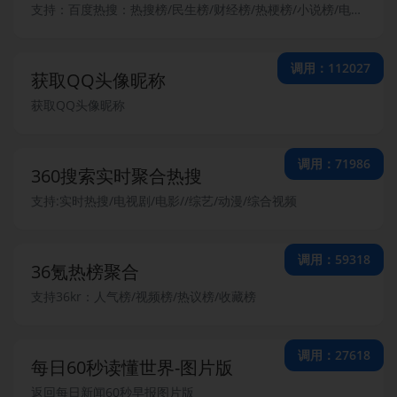
支持：百度热搜：热搜榜/民生榜/财经榜/热梗榜/小说榜/电影榜//电视剧榜/汽车榜/游戏榜
调用：112027
获取QQ头像昵称
获取QQ头像昵称
调用：71986
360搜索实时聚合热搜
支持:实时热搜/电视剧/电影//综艺/动漫/综合视频
调用：59318
36氪热榜聚合
支持36kr：人气榜/视频榜/热议榜/收藏榜
调用：27618
每日60秒读懂世界-图片版
返回每日新闻60秒早报图片版