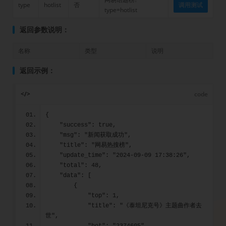
type
hotlist
否
调用测试
type=hotlist
返回参数说明：
名称
类型
说明
返回示例：
</>
code
{
    "success": true,
    "msg": "新闻获取成功",
    "title": "网易热搜榜",
    "update_time": "2024-09-09 17:38:26",
    "total": 48,
    "data": [
        {
            "top": 1,
            "title": "《泰坦尼克号》主题曲作者去
世",