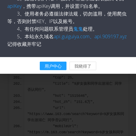
apiKey
，携带apiKey调用，并设置IP白名单。
            "title": "深圳华强回应跌停：不清楚原
因",
3、使用者务必遵循法律法规，切勿滥用，使用爬虫
            "hot": "1583132",
等，否则封禁KEY、IP以及账号。
            "hot_zh": "158.3万",
4、有任何问题联系管理员
鬼鬼
处理。
            "url": 
5、本站永久域名
api.guiguiya.com、api.909197.xyz
"https://www.163.com/search?keyword=深圳华强回
应跌停：不清楚原因",
记得收藏并牢记
            "mobileUrl": 
"https://m.163.com/search?keyword=深圳华强回应跌
停：不清楚原因"
用户中心
我晓得了
        },
        {
            "top": 25,
            "title": "9岁女孩和同学出游溺亡 同学
否认同行",
            "hot": "1515646",
            "hot_zh": "151.6万",
            "url": 
"https://www.163.com/search?keyword=9岁女孩和同
学出游溺亡 同学否认同行",
            "mobileUrl": 
"https://m.163.com/search?keyword=9岁女孩和同学