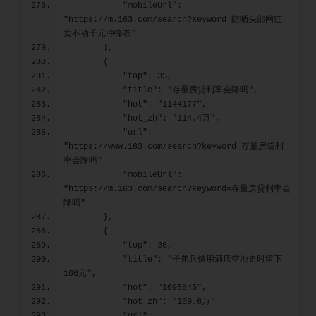
            "mobileUrl": 
"https://m.163.com/search?keyword=防晒头部网红 
卖不动千元冲锋衣"
        },
        {
            "top": 35,
            "title": "存量房贷利率会降吗",
            "hot": "1144177",
            "hot_zh": "114.4万",
            "url": 
"https://www.163.com/search?keyword=存量房贷利
率会降吗",
            "mobileUrl": 
"https://m.163.com/search?keyword=存量房贷利率会
降吗"
        },
        {
            "top": 36,
            "title": "子弟兵借用酒店空地走时留下
100元",
            "hot": "1095845",
            "hot_zh": "109.6万",