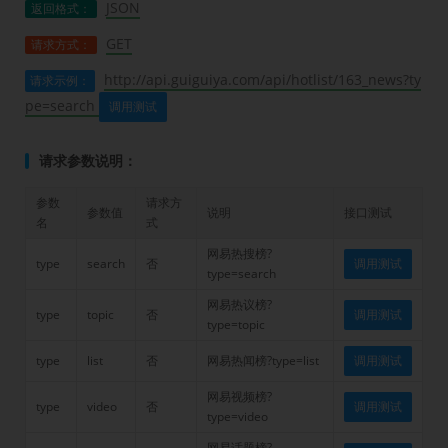
JSON
返回格式：
GET
请求方式：
http://api.guiguiya.com/api/hotlist/163_news?ty
请求示例：
pe=search
调用测试
请求参数说明：
参数
请求方
参数值
说明
接口测试
名
式
网易热搜榜?
type
search
否
调用测试
type=search
网易热议榜?
type
topic
否
调用测试
type=topic
type
list
否
网易热闻榜?type=list
调用测试
网易视频榜?
type
video
否
调用测试
type=video
网易话题榜?