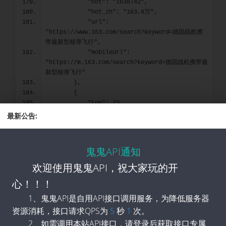
            "hot": "1638742",
            "hot_zh": "163.9万",
            "url": 
"https://www.163.com/search?keyword=德国战机携
带最新型核弹飞行",
            "mobileUrl": 
"https://m.163.com/search?keyword=德国战机携带最
新型核弹飞行"
        },
        {
            "top": 23,
            "title": "杭州通报“中年外卖员猝死”",
最新公告:
            "hot": "1606722",
            "hot_zh": "160.7万",
            "url": 
鬼鬼API通知
"https://www.163.com/search?keyword=杭州通报“中
年外卖员猝死”",
欢迎使用鬼鬼API，祝大家玩的开
            "mobileUrl": 
心！！！
"https://m.163.com/search?keyword=杭州通报“中年
外卖员猝死”"
1、鬼鬼API是自用API接口调用服务，为降低服务器
        },
资源消耗，接口请求QPS为
5
秒
1
次。
        {
2、如需调用本站API接口，请登录后获取接口专属
            "top": 24,